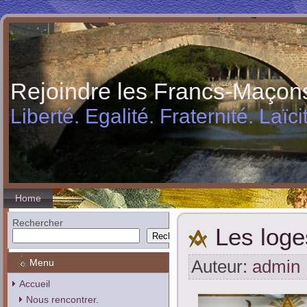
Rejoindre les Francs-Maçon
Liberté. Egalité. Fraternité. Laïci
Home
Rechercher
Les loge
Rechercher
Menu
Auteur:
admin
Accueil
Nous rencontrer.